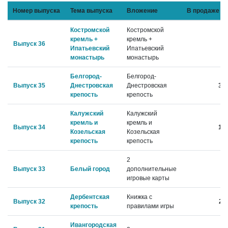
Номер выпуска
Тема выпуска
Вложение
В продаже в 
Костромской
Костромской
кремль +
кремль +
Выпуск 36
13
Ипатьевский
Ипатьевский
монастырь
монастырь
Белгород-
Белгород-
Выпуск 35
Днестровская
Днестровская
30.
крепость
крепость
Калужский
Калужский
кремль и
кремль и
Выпуск 34
16.
Козельская
Козельская
крепость
крепость
2
Выпуск 33
Белый город
дополнительные
2.
игровые карты
Дербентская
Книжка с
Выпуск 32
22.
крепость
правилами игры
Ивангородская