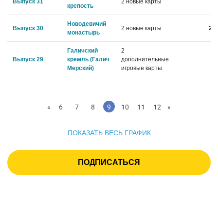
Выпуск 31
2 новые карты
4
крепость
Новодевичий
Выпуск 30
2 новые карты
21.
монастырь
Галичский
2
Выпуск 29
кремль (Галич
дополнительные
7.
Мерский)
игровые карты
«
6
7
8
9
10
11
12
»
ПОКАЗАТЬ ВЕСЬ ГРАФИК
ПОДПИСАТЬСЯ